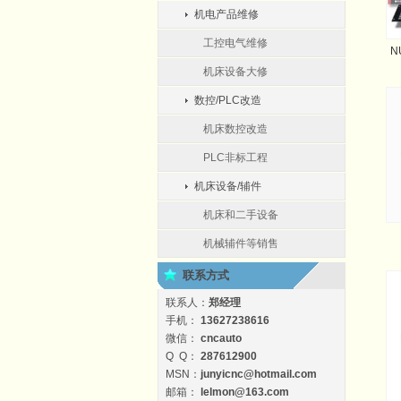
机电产品维修
工控电气维修
N
机床设备大修
数控/PLC改造
机床数控改造
PLC非标工程
机床设备/辅件
机床和二手设备
机械辅件等销售
联系方式
联系人：
郑经理
手机：
13627238616
微信：
cncauto
Q Q：
287612900
MSN：
junyicnc@hotmail.com
邮箱：
lelmon@163.com