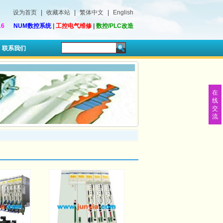
设为首页
|
收藏本站
|
繁体中文
|
English
16
NUM数控系统
|
工控电气维修
|
数控/PLC改造
联系我们
在
线
交
流