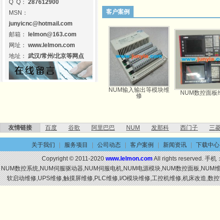
Q Q：
287612900
客户案例
MSN：
junyicnc@hotmail.com
邮箱：
lelmon@163.com
网址：
www.lelmon.com
地址：
武汉/常州/北京等网点
NUM输入输出等模块维
驱动器维修
NUM工控机维修
NUM数控面板维
修
友情链接
百度
谷歌
阿里巴巴
NUM
发那科
西门子
三
关于我们
|
服务项目
|
公司动态
|
客户案例
|
新闻资讯
|
下载中心
Copyright © 2011-2020
www.lelmon.com
All rights reserved. 手机
NUM数控系统,NUM伺服驱动器,NUM伺服电机,NUM电源模块,NUM数控面板,NU
软启动维修,UPS维修,触摸屏维修,PLC维修,I/O模块维修,工控机维修,机床改造,