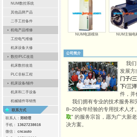
NUM数控系统
其他品牌产品
二手工控备件
机电产品维修
床扩展面板
NUM数控操作面板
NUM电源模块
NUM主轴电机
工控电气维修
机床设备大修
公司简介
数控/PLC改造
我们
机床数控改造
发展方
PLC非标工程
门子/
机床设备/辅件
下/三洋
机床和二手设备
件，并
机械辅件等销售
我们拥有专业的技术服务和完
8~20余年经验的专用技术人才
联系方式
取
” 的服务宗旨，愿为广大新
联系人：
郑经理
决方案。
手机：
13627238616
微信：
cncauto