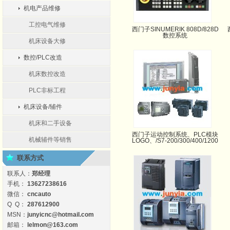
机电产品维修
工控电气维修
西门子SINUMERIK 808D/828D
数控系统
机床设备大修
数控/PLC改造
机床数控改造
PLC非标工程
机床设备/辅件
机床和二手设备
西门子运动控制系统、PLC模块
机械辅件等销售
LOGO、/S7-200/300/400/1200
联系方式
联系人：
郑经理
手机：
13627238616
微信：
cncauto
Q Q：
287612900
MSN：
junyicnc@hotmail.com
邮箱：
lelmon@163.com